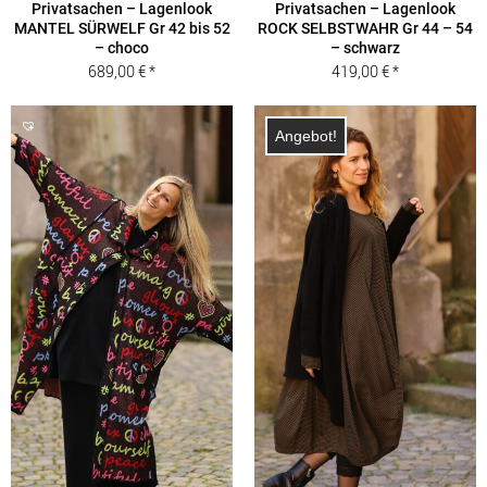
Privatsachen – Lagenlook
Privatsachen – Lagenlook
MANTEL SÜRWELF Gr 42 bis 52
ROCK SELBSTWAHR Gr 44 – 54
– choco
– schwarz
689,00
€
419,00
€
Angebot!