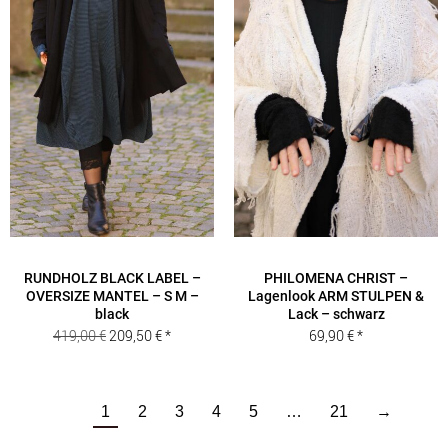
RUNDHOLZ BLACK LABEL –
PHILOMENA CHRIST –
OVERSIZE MANTEL – S M –
Lagenlook ARM STULPEN &
black
Lack – schwarz
Ursprünglicher
Aktueller
419,00
€
209,50
€
69,90
€
Preis
Preis
war:
ist:
419,00 €
209,50 €.
1
2
3
4
5
…
21
→