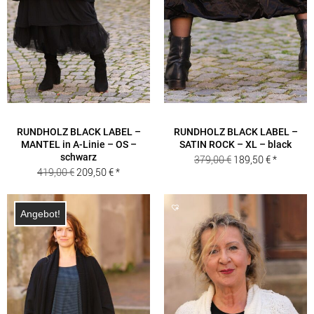
RUNDHOLZ BLACK LABEL –
RUNDHOLZ BLACK LABEL –
MANTEL in A-Linie – OS –
SATIN ROCK – XL – black
schwarz
Ursprünglicher
Aktueller
379,00
€
189,50
€
Ursprünglicher
Aktueller
419,00
€
209,50
€
Preis
Preis
Preis
Preis
war:
ist:
war:
ist:
379,00 €
189,50 €.
Angebot!
419,00 €
209,50 €.