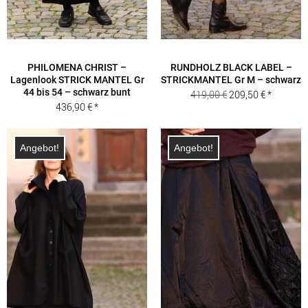
PHILOMENA CHRIST –
RUNDHOLZ BLACK LABEL –
Lagenlook STRICK MANTEL Gr
STRICKMANTEL Gr M – schwarz
44 bis 54 – schwarz bunt
Ursprünglicher
Aktueller
419,00
€
209,50
€
436,90
€
Preis
Preis
war:
ist:
419,00 €
209,50 €.
Angebot!
Angebot!