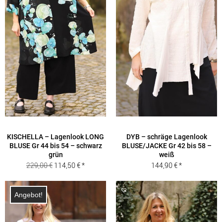
KISCHELLA – Lagenlook LONG
DYB – schräge Lagenlook
BLUSE Gr 44 bis 54 – schwarz
BLUSE/JACKE Gr 42 bis 58 –
grün
weiß
Ursprünglicher
Aktueller
229,00
€
114,50
€
144,90
€
Preis
Preis
war:
ist:
Angebot!
229,00 €
114,50 €.