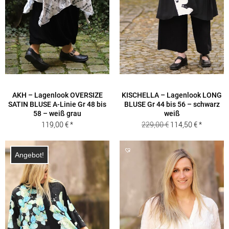
AKH – Lagenlook OVERSIZE
KISCHELLA – Lagenlook LONG
SATIN BLUSE A-Linie Gr 48 bis
BLUSE Gr 44 bis 56 – schwarz
58 – weiß grau
weiß
Ursprünglicher
Aktueller
119,00
€
229,00
€
114,50
€
Preis
Preis
war:
ist:
Angebot!
229,00 €
114,50 €.