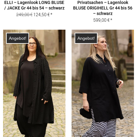
ELLI – Lagenlook LONG BLUSE
Privatsachen – Lagenlook
/ JACKE Gr 44 bis 54 – schwarz
BLUSE ORIGIHELL Gr 44 bis 56
– schwarz
Ursprünglicher
Aktueller
249,00
€
124,50
€
599,00
€
Preis
Preis
war:
ist:
249,00 €
124,50 €.
Angebot!
Angebot!