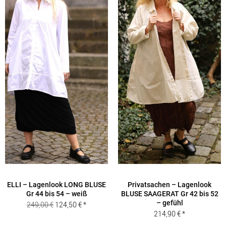
ELLI – Lagenlook LONG BLUSE
Privatsachen – Lagenlook
Gr 44 bis 54 – weiß
BLUSE SAAGERAT Gr 42 bis 52
– gefühl
Ursprünglicher
Aktueller
249,00
€
124,50
€
214,90
€
Preis
Preis