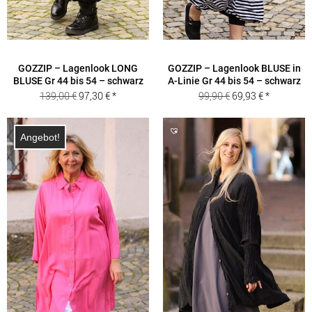
GOZZIP – Lagenlook LONG
GOZZIP – Lagenlook BLUSE in
BLUSE Gr 44 bis 54 – schwarz
A-Linie Gr 44 bis 54 – schwarz
Ursprünglicher
Aktueller
Ursprünglicher
Aktueller
139,00
€
97,30
€
99,90
€
69,93
€
Preis
Preis
Preis
Preis
war:
ist:
war:
ist:
Angebot!
139,00 €
97,30 €.
99,90 €
69,93 €.