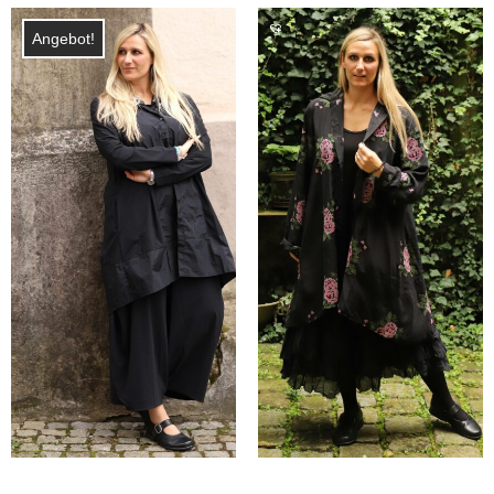
war:
ist:
249,00 €
124,50 €.
Angebot!