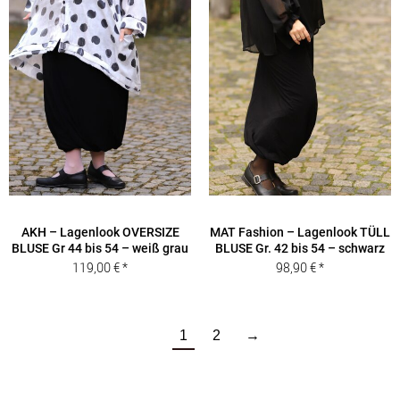
AKH – Lagenlook OVERSIZE
MAT Fashion – Lagenlook TÜLL
BLUSE Gr 44 bis 54 – weiß grau
BLUSE Gr. 42 bis 54 – schwarz
119,00
€
98,90
€
1
2
→