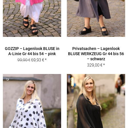
GOZZIP – Lagenlook BLUSE in
Privatsachen – Lagenlook
A-Linie Gr 44 bis 54 – pink
BLUSE WERKZEUG Gr 44 bis 56
– schwarz
Ursprünglicher
Aktueller
99,90
€
69,93
€
329,00
€
Preis
Preis
war:
ist:
99,90 €
69,93 €.