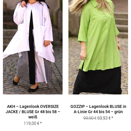
AKH – Lagenlook OVERSIZE
GOZZIP – Lagenlook BLUSE in
JACKE / BLUSE Gr 48 bis 58 –
A-Linie Gr 44 bis 54 – grün
weiß
Ursprünglicher
Aktueller
99,90
€
69,93
€
119,00
€
Preis
Preis
war:
ist: