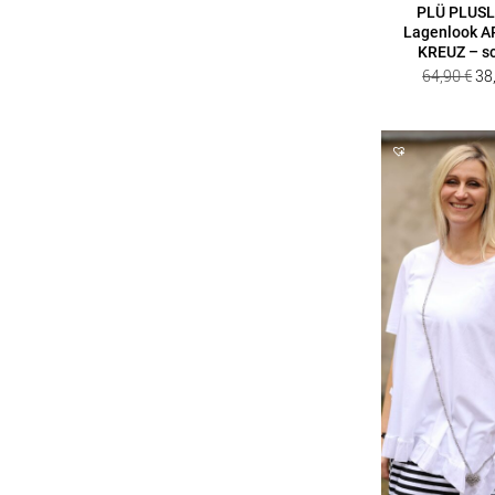
PLÜ PLUSL
Lagenlook 
KREUZ – s
Ur
64,90
€
38
Pre
wa
64