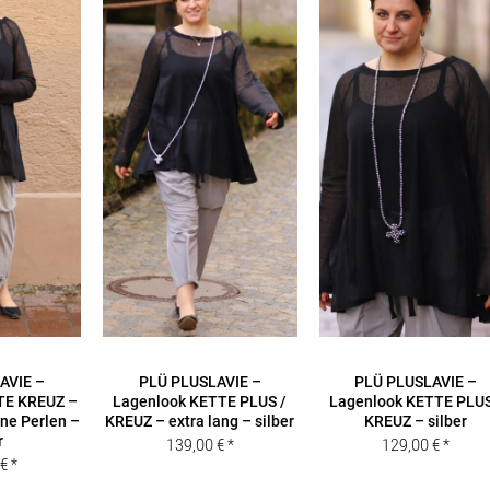
AVIE –
PLÜ PLUSLAVIE –
PLÜ PLUSLAVIE –
TE KREUZ –
Lagenlook KETTE PLUS /
Lagenlook KETTE PLUS
ine Perlen –
KREUZ – extra lang – silber
KREUZ – silber
r
139,00
€
129,00
€
0
€