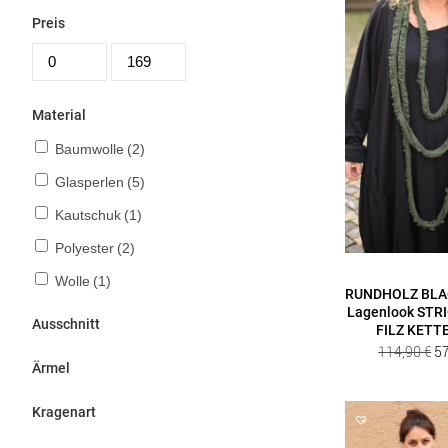
Preis
Material
Baumwolle
(2)
Glasperlen
(5)
Kautschuk
(1)
Polyester
(2)
Wolle
(1)
RUNDHOLZ BLA
Lagenlook STRI
Ausschnitt
FILZ KETTE
Ur
114,90
€
5
Ärmel
Pr
wa
Kragenart
11