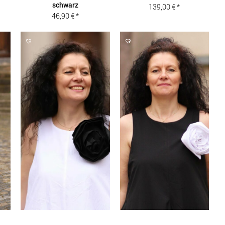
schwarz
her
eller
139,00
€
46,90
€
s
3 €.