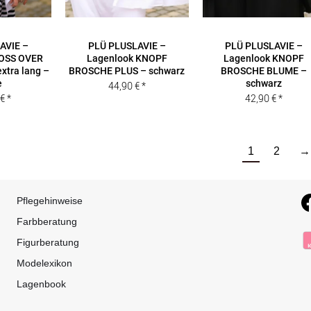
AVIE –
PLÜ PLUSLAVIE –
PLÜ PLUSLAVIE –
ROSS OVER
Lagenlook KNOPF
Lagenlook KNOPF
xtra lang –
BROSCHE PLUS – schwarz
BROSCHE BLUME –
e
schwarz
44,90
€
0
€
42,90
€
1
2
→
Pflegehinweise
Farbberatung
Figurberatung
Modelexikon
Lagenbook