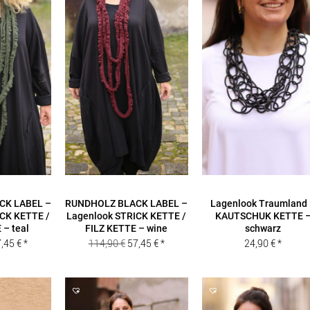
CK LABEL –
RUNDHOLZ BLACK LABEL –
Lagenlook Traumland
CK KETTE /
Lagenlook STRICK KETTE /
KAUTSCHUK KETTE 
 – teal
FILZ KETTE – wine
schwarz
sprünglicher
Aktueller
Ursprünglicher
Aktueller
7,45
€
114,90
€
57,45
€
24,90
€
eis
Preis
Preis
Preis
r:
ist:
war:
ist:
4,90 €
57,45 €.
114,90 €
57,45 €.