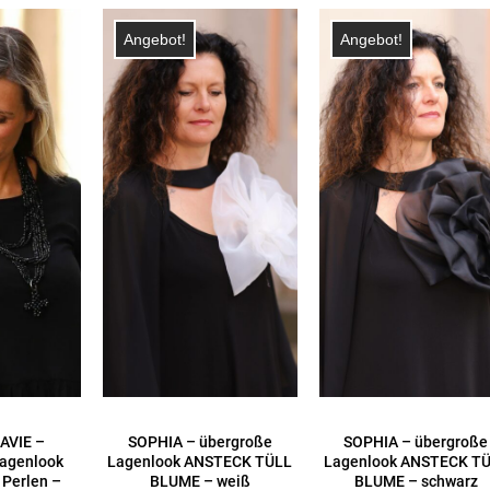
Angebot!
Angebot!
AVIE –
SOPHIA – übergroße
SOPHIA – übergroße
agenlook
Lagenlook ANSTECK TÜLL
Lagenlook ANSTECK T
 Perlen –
BLUME – weiß
BLUME – schwarz