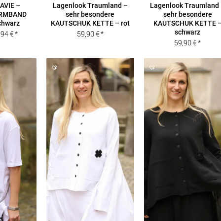
AVIE –
Lagenlook Traumland –
Lagenlook Traumland
ARMBAND
sehr besondere
sehr besondere
chwarz
KAUTSCHUK KETTE – rot
KAUTSCHUK KETTE 
schwarz
sprünglicher
Aktueller
,94
€
59,90
€
59,90
€
is
Preis
r:
ist:
,90 €
38,94 €.