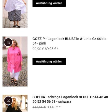
Dieses
Ausführung wählen
auf
Produkt
der
weist
Produktseite
mehrere
gewählt
Varianten
werden
auf.
GOZZIP - Lagenlook BLUSE in A-Linie Gr 44 bis
Die
54 - pink
Ursprünglicher
Aktueller
99,90
€
69,93
€
Optionen
Preis
Preis
können
war:
ist:
Dieses
Ausführung wählen
auf
99,90 €
69,93 €.
Produkt
der
weist
Produktseite
mehrere
gewählt
Varianten
werden
auf.
SOPHIA - schräge Lagenlook BLUSE Gr 44 46 48
Die
50 52 54 56 58 - schwarz
Ursprünglicher
Aktueller
114,90
€
80,43
€
Optionen