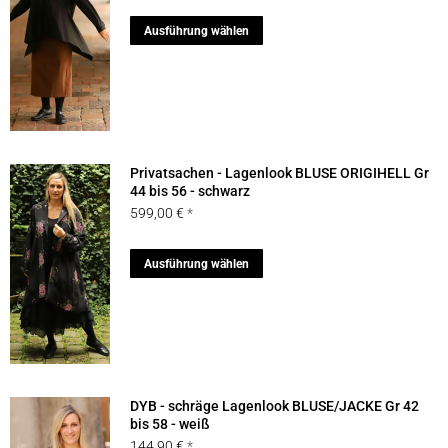
Preis
Preis
können
war:
ist:
Dieses
Ausführung wählen
auf
114,90 €
80,43 €.
Produkt
der
weist
Produktseite
mehrere
gewählt
Varianten
werden
auf.
Privatsachen - Lagenlook BLUSE ORIGIHELL Gr
Die
44 bis 56 - schwarz
599,00
€
Optionen
können
Dieses
Ausführung wählen
auf
Produkt
der
weist
Produktseite
mehrere
gewählt
Varianten
werden
auf.
DYB - schräge Lagenlook BLUSE/JACKE Gr 42
Die
bis 58 - weiß
144,90
€