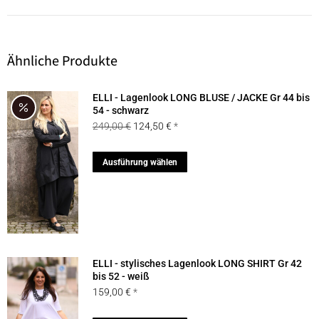
Ähnliche Produkte
ELLI - Lagenlook LONG BLUSE / JACKE Gr 44 bis
54 - schwarz
Ursprünglicher
Aktueller
249,00
€
124,50
€
Preis
Preis
war:
ist:
Dieses
Ausführung wählen
249,00 €
124,50 €.
Produkt
weist
mehrere
Varianten
auf.
ELLI - stylisches Lagenlook LONG SHIRT Gr 42
Die
bis 52 - weiß
159,00
€
Optionen
können