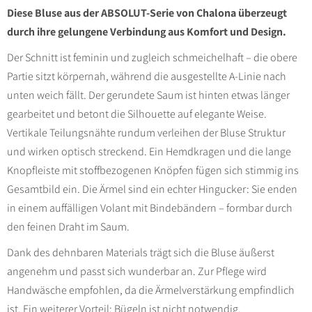
Diese Bluse aus der ABSOLUT-Serie von Chalona überzeugt
durch ihre gelungene Verbindung aus Komfort und Design.
Der Schnitt ist feminin und zugleich schmeichelhaft – die obere
Partie sitzt körpernah, während die ausgestellte A-Linie nach
unten weich fällt. Der gerundete Saum ist hinten etwas länger
gearbeitet und betont die Silhouette auf elegante Weise.
Vertikale Teilungsnähte rundum verleihen der Bluse Struktur
und wirken optisch streckend. Ein Hemdkragen und die lange
Knopfleiste mit stoffbezogenen Knöpfen fügen sich stimmig ins
Gesamtbild ein. Die Ärmel sind ein echter Hingucker: Sie enden
in einem auffälligen Volant mit Bindebändern – formbar durch
den feinen Draht im Saum.
Dank des dehnbaren Materials trägt sich die Bluse äußerst
angenehm und passt sich wunderbar an. Zur Pflege wird
Handwäsche empfohlen, da die Ärmelverstärkung empfindlich
ist. Ein weiterer Vorteil: Bügeln ist nicht notwendig.