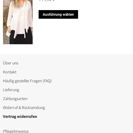
Optionen
können
Dieses
Ausführung wählen
auf
Produkt
der
weist
Produktseite
mehrere
gewählt
Varianten
werden
auf.
Die
Über uns
Optionen
Kontakt
können
Häufig gestellte Fragen (FAQ)
auf
Lieferung
der
Zahlungsarten
Produktseite
Widerruf & Rücksendung
gewählt
Vertrag widerrufen
werden
Pflegehinweise