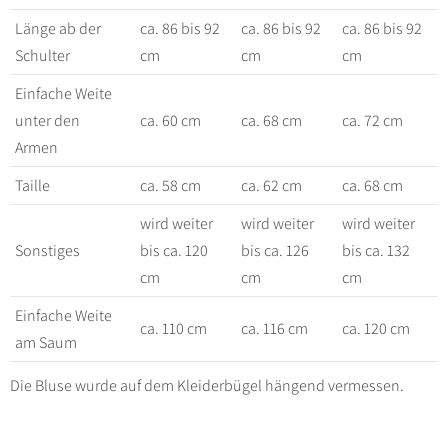
Länge ab der
ca. 86 bis 92
ca. 86 bis 92
ca. 86 bis 92
Schulter
cm
cm
cm
Einfache Weite
unter den
ca. 60 cm
ca. 68 cm
ca. 72 cm
Armen
Taille
ca. 58 cm
ca. 62 cm
ca. 68 cm
wird weiter
wird weiter
wird weiter
Sonstiges
bis ca. 120
bis ca. 126
bis ca. 132
cm
cm
cm
Einfache Weite
ca. 110 cm
ca. 116 cm
ca. 120 cm
am Saum
Die Bluse wurde auf dem Kleiderbügel hängend vermessen.