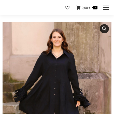
0,00
€
0