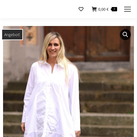
0,00
€
0
Angebot!