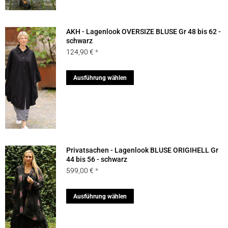
gewählt
Varianten
werden
auf.
AKH - Lagenlook OVERSIZE BLUSE Gr 48 bis 62 -
Die
schwarz
124,90
€
Optionen
können
Dieses
Ausführung wählen
auf
Produkt
der
weist
Produktseite
mehrere
gewählt
Varianten
werden
auf.
Privatsachen - Lagenlook BLUSE ORIGIHELL Gr
Die
44 bis 56 - schwarz
599,00
€
Optionen
können
Dieses
Ausführung wählen
auf
Produkt
der
weist
Produktseite