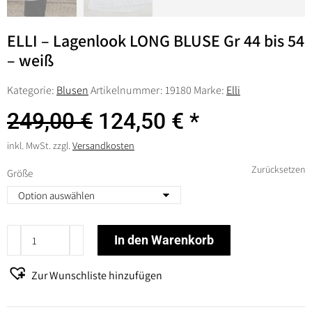
ELLI – Lagenlook LONG BLUSE Gr 44 bis 54
– weiß
Kategorie:
Blusen
Artikelnummer:
19180
Marke:
Elli
Ursprünglicher
Aktueller
249,00
€
124,50
€
Preis
Preis
war:
ist:
inkl. MwSt.
zzgl.
Versandkosten
249,00 €
124,50 €.
Zurücksetzen
Größe
ELLI
In den Warenkorb
-
Lagenlook
Zur Wunschliste hinzufügen
LONG
BLUSE