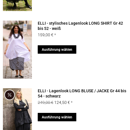
mehrere
gewählt
Varianten
werden
auf.
ELLI - stylisches Lagenlook LONG SHIRT Gr 42
Die
bis 52 - weiß
159,00
€
Optionen
können
Dieses
Ausführung wählen
auf
Produkt
der
weist
Produktseite
mehrere
gewählt
Varianten
werden
auf.
ELLI - Lagenlook LONG BLUSE / JACKE Gr 44 bis
Die
54 - schwarz
Ursprünglicher
Aktueller
249,00
€
124,50
€
Optionen
Preis
Preis
können
war:
ist:
Dieses
Ausführung wählen
auf
249,00 €
124,50 €.
Produkt
der