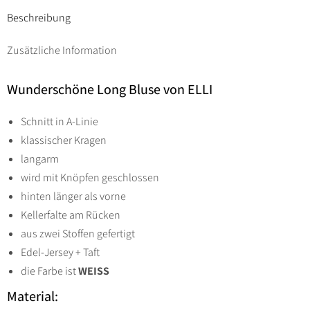
Gr
Beschreibung
44
Zusätzliche Information
bis
54
Wunderschöne Long Bluse von ELLI
-
weiß
Schnitt in A-Linie
Menge
klassischer Kragen
langarm
wird mit Knöpfen geschlossen
hinten länger als vorne
Kellerfalte am Rücken
aus zwei Stoffen gefertigt
Edel-Jersey + Taft
die Farbe ist
WEISS
Material: