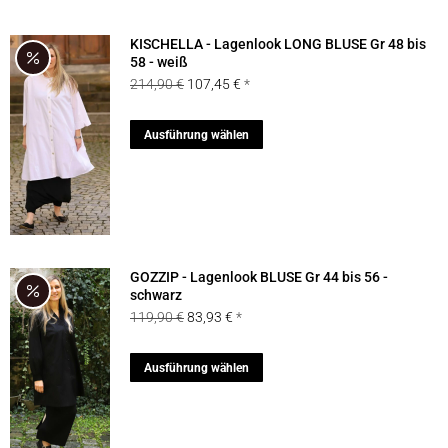
KISCHELLA - Lagenlook LONG BLUSE Gr 48 bis
58 - weiß
Ursprünglicher
Aktueller
214,90
€
107,45
€
Preis
Preis
war:
ist:
Dieses
Ausführung wählen
214,90 €
107,45 €.
Produkt
weist
mehrere
Varianten
auf.
GOZZIP - Lagenlook BLUSE Gr 44 bis 56 -
Die
schwarz
Ursprünglicher
Aktueller
119,90
€
83,93
€
Optionen
Preis
Preis
können
war:
ist:
Dieses
Ausführung wählen
auf
119,90 €
83,93 €.
Produkt
der
weist
Produktseite
mehrere