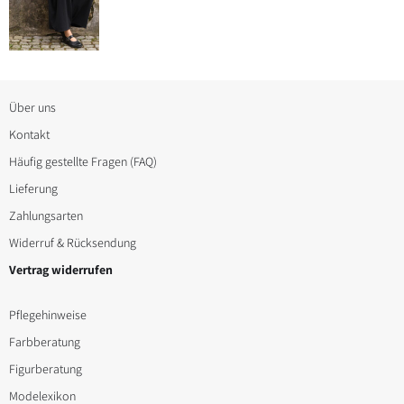
weist
Produktseite
mehrere
gewählt
Varianten
werden
auf.
Die
Über uns
Optionen
Kontakt
können
Häufig gestellte Fragen (FAQ)
auf
Lieferung
der
Zahlungsarten
Produktseite
Widerruf & Rücksendung
gewählt
Vertrag widerrufen
werden
Pflegehinweise
Farbberatung
Figurberatung
Modelexikon