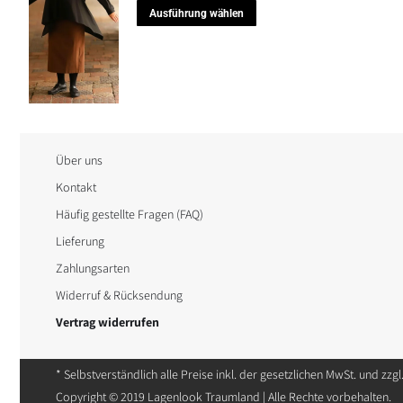
war:
ist:
Dieses
Ausführung wählen
auf
114,90 €
80,43 €.
Produkt
der
weist
Produktseite
mehrere
gewählt
Varianten
werden
auf.
Die
Über uns
Optionen
Kontakt
können
Häufig gestellte Fragen (FAQ)
auf
Lieferung
der
Zahlungsarten
Produktseite
Widerruf & Rücksendung
gewählt
Vertrag widerrufen
werden
* Selbstverständlich alle Preise inkl. der gesetzlichen MwSt. und zzg
Copyright © 2019 Lagenlook Traumland | Alle Rechte vorbehalten.