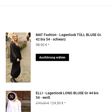
MAT Fashion - Lagenlook TÜLL BLUSE Gr.
42 bis 54 - schwarz
98,90
€
Dieses
Ausführung wählen
Produkt
weist
mehrere
Varianten
auf.
ELLI - Lagenlook LONG BLUSE Gr 44 bis
Die
54 - weiß
Ursprünglicher
Aktueller
249,00
€
124,50
€
Optionen
Preis
Preis
können