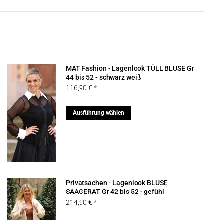
MAT Fashion - Lagenlook TÜLL BLUSE Gr
44 bis 52 - schwarz weiß
116,90
€
Dieses
Ausführung wählen
Produkt
weist
mehrere
Varianten
auf.
Privatsachen - Lagenlook BLUSE
Die
SAAGERAT Gr 42 bis 52 - gefühl
214,90
€
Optionen
können