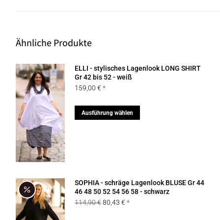
Ähnliche Produkte
ELLI - stylisches Lagenlook LONG SHIRT
Gr 42 bis 52 - weiß
159,00
€
Dieses
Ausführung wählen
Produkt
weist
mehrere
Varianten
auf.
SOPHIA - schräge Lagenlook BLUSE Gr 44
Die
46 48 50 52 54 56 58 - schwarz
Ursprünglicher
Aktueller
114,90
€
80,43
€
Optionen
Preis
Preis
können