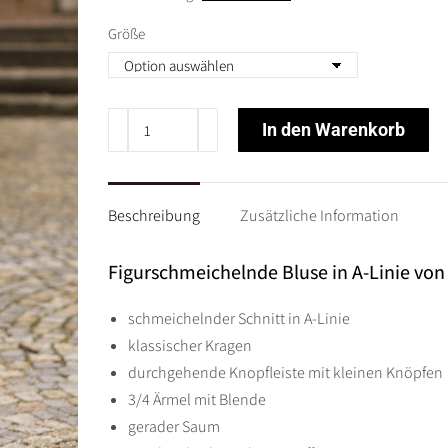
war:
ist:
99,90 €
69,93 €.
Größe
GOZZIP
In den Warenkorb
-
Lagenlook
BLUSE
Beschreibung
Zusätzliche Information
in
A-
Figurschmeichelnde Bluse in A-Linie v
Linie
Gr
schmeichelnder Schnitt in A-Linie
44
klassischer Kragen
bis
durchgehende Knopfleiste mit kleinen Knöpfen
54
3/4 Ärmel mit Blende
-
gerader Saum
schwarz