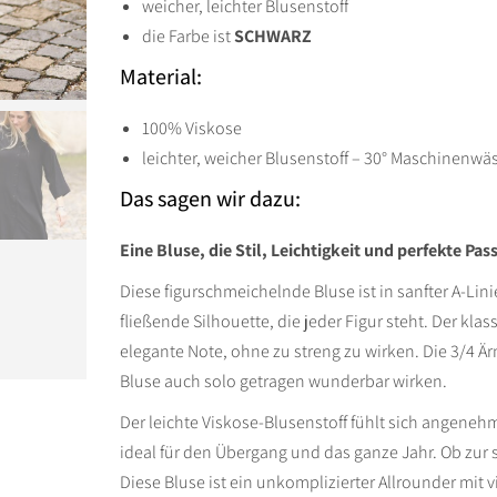
weicher, leichter Blusenstoff
Menge
die Farbe ist
SCHWARZ
Material:
100% Viskose
leichter, weicher Blusenstoff – 30° Maschinenwä
Das sagen wir dazu:
Eine Bluse, die Stil, Leichtigkeit und perfekte Pa
Diese figurschmeichelnde Bluse ist in sanfter A-Linie
fließende Silhouette, die jeder Figur steht. Der kla
elegante Note, ohne zu streng zu wirken. Die 3/4 Är
Bluse auch solo getragen wunderbar wirken.
Der leichte Viskose-Blusenstoff fühlt sich angenehm
ideal für den Übergang und das ganze Jahr. Ob zur
Diese Bluse ist ein unkomplizierter Allrounder mit v