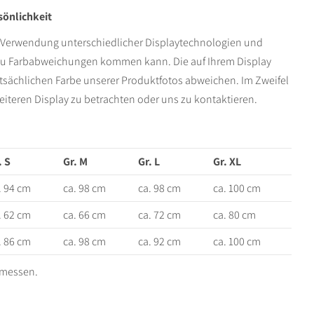
sönlichkeit
ie Verwendung unterschiedlicher Displaytechnologien und
n zu Farbabweichungen kommen kann. Die auf Ihrem Display
atsächlichen Farbe unserer Produktfotos abweichen. Im Zweifel
iteren Display zu betrachten oder uns zu kontaktieren.
. S
Gr. M
Gr. L
Gr. XL
. 94 cm
ca. 98 cm
ca. 98 cm
ca. 100 cm
. 62 cm
ca. 66 cm
ca. 72 cm
ca. 80 cm
. 86 cm
ca. 98 cm
ca. 92 cm
ca. 100 cm
rmessen.