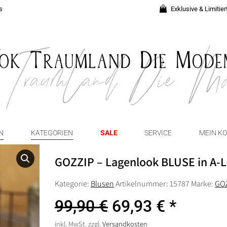
s
Exklusive & Limitie
N
KATEGORIEN
SALE
SERVICE
MEIN K
GOZZIP – Lagenlook BLUSE in A-Li
Kategorie:
Blusen
Artikelnummer:
15787
Marke:
GO
Ursprünglicher
Aktuelle
99,90
€
69,93
€
Preis
Preis
inkl. MwSt.
zzgl.
Versandkosten