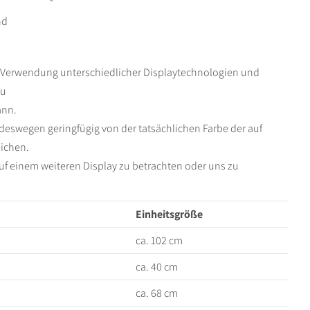
nd
ie Verwendung unterschiedlicher Displaytechnologien und
zu
ann.
deswegen geringfügig von der tatsächlichen Farbe der auf
ichen.
uf einem weiteren Display zu betrachten oder uns zu
Einheitsgröße
ca. 102 cm
ca. 40 cm
ca. 68 cm