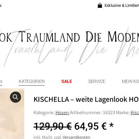
s
Exklusive & Limitie
N
KATEGORIEN
SALE
SERVICE
MEIN K
KISCHELLA – weite Lagenlook HOS
Kategorie:
Hosen
Artikelnummer:
16323
Marke:
Kis
Ursprünglicher
Aktuell
129,90
€
64,95
€
Preis
Preis
inkl. MwSt.
zzgl.
Versandkosten