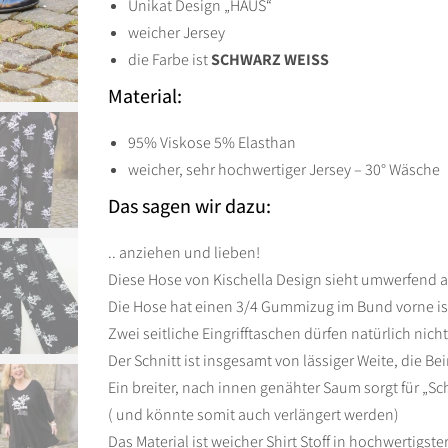
Unikat Design „HAUS“
schwarz
weicher Jersey
Haus
die Farbe ist
SCHWARZ WEISS
Menge
Material:
95% Viskose 5% Elasthan
weicher, sehr hochwertiger Jersey – 30° Wäsche
Das sagen wir dazu:
.. anziehen und lieben!
Diese Hose von Kischella Design sieht umwerfend a
Die Hose hat einen 3/4 Gummizug im Bund vorne ist
Zwei seitliche Eingrifftaschen dürfen natürlich nicht
Der Schnitt ist insgesamt von lässiger Weite, die B
Ein breiter, nach innen genähter Saum sorgt für „Sch
( und könnte somit auch verlängert werden)
Das Material ist weicher Shirt Stoff in hochwertigster