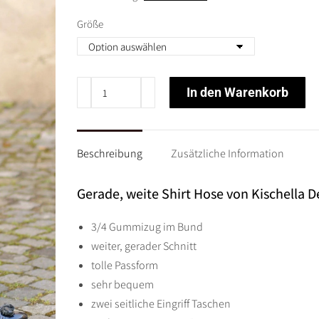
war:
ist:
129,90 €
64,95 €
Größe
KISCHELLA
In den Warenkorb
-
weite
Lagenlook
Beschreibung
Zusätzliche Information
HOSE
Gr
Gerade, weite Shirt Hose von Kischella D
44
46
3/4 Gummizug im Bund
48
weiter, gerader Schnitt
50
tolle Passform
52
sehr bequem
54
zwei seitliche Eingriff Taschen
-