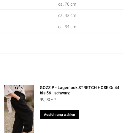
ca. 70 cm
ca. 42 cm
ca. 34 cm
GOZZIP - Lagenlook STRETCH HOSE Gr 44
bis 56 - schwarz
99,90
€
Dieses
Ausführung wählen
Produkt
weist