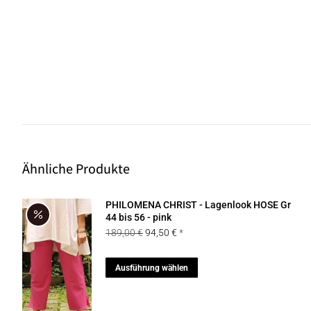
Ähnliche Produkte
PHILOMENA CHRIST - Lagenlook HOSE Gr
44 bis 56 - pink
Ursprünglicher
Aktueller
189,00
€
94,50
€
Preis
Preis
war:
ist:
Dieses
Ausführung wählen
189,00 €
94,50 €.
Produkt
weist