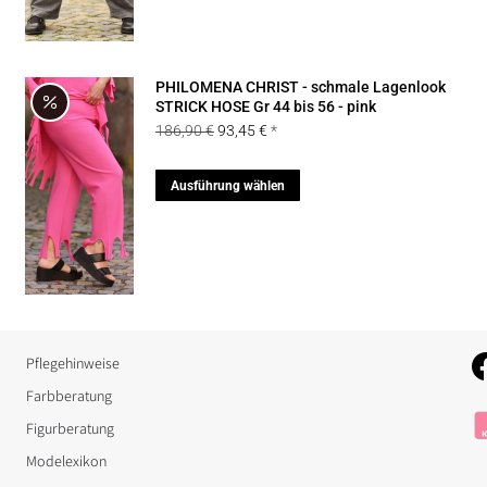
mehrere
Varianten
auf.
PHILOMENA CHRIST - schmale Lagenlook
Die
STRICK HOSE Gr 44 bis 56 - pink
Ursprünglicher
Aktueller
186,90
€
93,45
€
Optionen
Preis
Preis
können
war:
ist:
Dieses
Ausführung wählen
auf
186,90 €
93,45 €.
Produkt
der
weist
Produktseite
mehrere
gewählt
Varianten
werden
auf.
Die
Pflegehinweise
Optionen
Farbberatung
können
Figurberatung
auf
Modelexikon
der