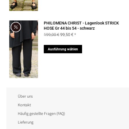
mehrere
Varianten
auf.
PHILOMENA CHRIST - Lagenlook STRICK
Die
HOSE Gr 44 bis 54 - schwarz
Ursprünglicher
Aktueller
199,00
€
99,50
€
Optionen
Preis
Preis
können
war:
ist:
Dieses
Ausführung wählen
auf
199,00 €
99,50 €.
Produkt
der
weist
Produktseite
mehrere
gewählt
Varianten
werden
auf.
Die
Über uns
Optionen
Kontakt
können
Häufig gestellte Fragen (FAQ)
auf
Lieferung
der