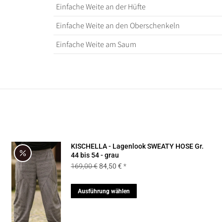
Einfache Weite an der Hüfte
Einfache Weite an den Oberschenkeln
Einfache Weite am Saum
KISCHELLA - Lagenlook SWEATY HOSE Gr.
44 bis 54 - grau
Ursprünglicher
Aktueller
169,00
€
84,50
€
Preis
Preis
war:
ist:
Dieses
Ausführung wählen
169,00 €
84,50 €.
Produkt
weist