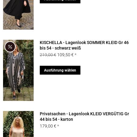
auf
Produkt
der
weist
Produktseite
mehrere
gewählt
Varianten
werden
auf.
KISCHELLA - Lagenlook SOMMER KLEID Gr 46
Die
bis 54 - schwarz weiß
Ursprünglicher
Aktueller
219,00
€
109,50
€
Optionen
Preis
Preis
können
war:
ist:
Dieses
Ausführung wählen
auf
219,00 €
109,50 €.
Produkt
der
weist
Produktseite
mehrere
gewählt
Varianten
werden
auf.
Privatsachen - Lagenlook KLEID VERGÜTIG Gr
Die
44 bis 54 - karton
179,00
€
Optionen
können