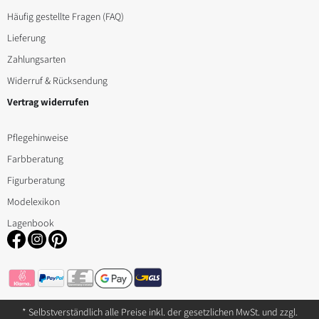
können
Häufig gestellte Fragen (FAQ)
auf
Lieferung
der
Zahlungsarten
Produktseite
Widerruf & Rücksendung
gewählt
Vertrag widerrufen
werden
Pflegehinweise
Farbberatung
Figurberatung
Modelexikon
Lagenbook
* Selbstverständlich alle Preise inkl. der gesetzlichen MwSt. und zzgl.