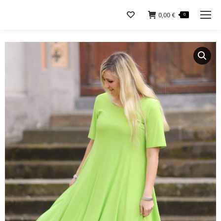
0,00
€
0