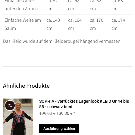
Einfache Weite
ca. 52
ca. 58
ca. 62
ca. 68
unter den Armen
cm
cm
cm
cm
Einfache Weite am
ca. 140
ca. 164
ca. 170
ca. 174
Saum
cm
cm
cm
cm
Das Kleid wurde auf dem Kleiderbügel hängend vermessen.
Ähnliche Produkte
SOPHIA - verrücktes Lagenlook KLEID Gr 44 bis
58 - schwarz bunt
Ursprünglicher
Aktueller
199,00
€
139,30
€
Preis
Preis
war:
ist:
Dieses
Ausführung wählen
199,00 €
139,30 €.