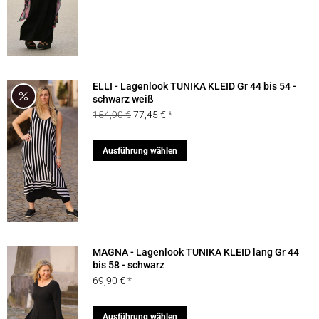
Produkt
weist
mehrere
Varianten
auf.
ELLI - Lagenlook TUNIKA KLEID Gr 44 bis 54 -
Die
schwarz weiß
Ursprünglicher
Aktueller
154,90
€
77,45
€
Optionen
Preis
Preis
können
war:
ist:
Dieses
Ausführung wählen
auf
154,90 €
77,45 €.
Produkt
der
weist
Produktseite
mehrere
gewählt
Varianten
werden
auf.
MAGNA - Lagenlook TUNIKA KLEID lang Gr 44
Die
bis 58 - schwarz
69,90
€
Optionen
können
Dieses
Ausführung wählen