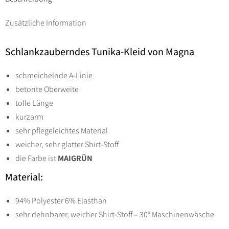
Gr
Zusätzliche Information
44
bis
Schlankzauberndes Tunika-Kleid von Magna
58
-
schmeichelnde A-Linie
maigrün
betonte Oberweite
Menge
tolle Länge
kurzarm
sehr pflegeleichtes Material
weicher, sehr glatter Shirt-Stoff
die Farbe ist
MAIGRÜN
Material:
94% Polyester 6% Elasthan
sehr dehnbarer, weicher Shirt-Stoff – 30° Maschinenwäsche