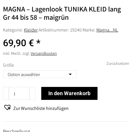
MAGNA – Lagenlook TUNIKA KLEID lang
Gr 44 bis 58 – maigrün
Kategorie:
Kleider
Artikelnummer:
19240
Marke:
Magna...NL
69,90
€
inkl. MwSt.
zzgl.
Versandkosten
Zurücksetzen
Größe
MAGNA
In den Warenkorb
-
Lagenlook
Zur Wunschliste hinzufügen
TUNIKA
KLEID
lang
Beschreibung