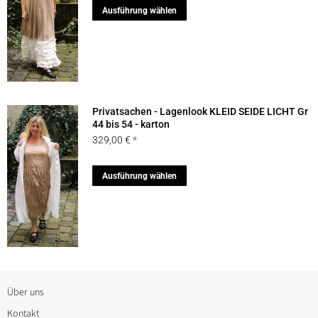
Dieses
Ausführung wählen
auf
Produkt
der
weist
Produktseite
mehrere
gewählt
Varianten
werden
auf.
Privatsachen - Lagenlook KLEID SEIDE LICHT Gr
Die
44 bis 54 - karton
329,00
€
Optionen
können
Dieses
Ausführung wählen
auf
Produkt
der
weist
Produktseite
mehrere
gewählt
Varianten
werden
auf.
Die
Über uns
Optionen
Kontakt