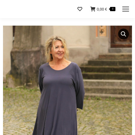
0,00
€
0