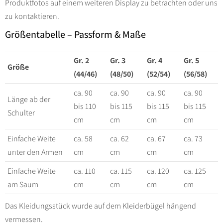
Produktfotos auf einem weiteren Display zu betrachten oder uns
zu kontaktieren.
Größentabelle – Passform & Maße
Gr. 2
Gr. 3
Gr. 4
Gr. 5
Größe
(44/46)
(48/50)
(52/54)
(56/58)
ca. 90
ca. 90
ca. 90
ca. 90
Länge ab der
bis 110
bis 115
bis 115
bis 115
Schulter
cm
cm
cm
cm
Einfache Weite
ca. 58
ca. 62
ca. 67
ca. 73
unter den Armen
cm
cm
cm
cm
Einfache Weite
ca. 110
ca. 115
ca. 120
ca. 125
am Saum
cm
cm
cm
cm
Das Kleidungsstück wurde auf dem Kleiderbügel hängend
vermessen.