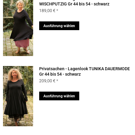
Die
WISCHPUTZIG Gr 44 bis 54 - schwarz
189,00
€
Optionen
können
Dieses
Ausführung wählen
auf
Produkt
der
weist
Produktseite
mehrere
gewählt
Varianten
werden
auf.
Privatsachen - Lagenlook TUNIKA DAUERMODE
Die
Gr 44 bis 54 - schwarz
209,00
€
Optionen
können
Dieses
Ausführung wählen
auf
Produkt
der
weist
Produktseite
mehrere
gewählt
Varianten
werden