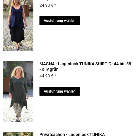
24,90
€
Optionen
können
Dieses
Ausführung wählen
auf
Produkt
der
weist
Produktseite
mehrere
gewählt
Varianten
werden
auf.
MAGNA - Lagenlook TUNIKA SHIRT Gr 44 bis 58
Die
- oliv grün
44,90
€
Optionen
können
Dieses
Ausführung wählen
auf
Produkt
der
weist
Produktseite
mehrere
gewählt
Varianten
werden
auf.
Privatsachen - Lagenlook TUNIKA