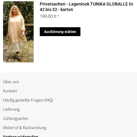
auf.
Privatsachen - Lagenlook TUNIKA GLOBALLE Gr
Die
42 bis 52 - karton
199,00
€
Optionen
können
Dieses
Ausführung wählen
auf
Produkt
der
weist
Produktseite
mehrere
gewählt
Varianten
werden
auf.
Die
Über uns
Optionen
Kontakt
können
Häufig gestellte Fragen (FAQ)
auf
Lieferung
der
Zahlungsarten
Produktseite
Widerruf & Rücksendung
gewählt
Vertrag widerrufen