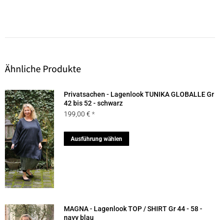
Ähnliche Produkte
Privatsachen - Lagenlook TUNIKA GLOBALLE Gr
42 bis 52 - schwarz
199,00
€
Dieses
Ausführung wählen
Produkt
weist
mehrere
Varianten
auf.
MAGNA - Lagenlook TOP / SHIRT Gr 44 - 58 -
Die
navy blau