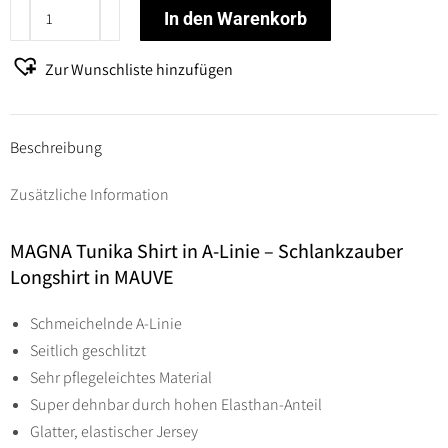
MAGNA
In den Warenkorb
-
Lagenlook
Zur Wunschliste hinzufügen
TUNIKA
SHIRT
Gr
Beschreibung
44
Zusätzliche Information
bis
58
MAGNA Tunika Shirt in A-Linie – Schlankzauber
-
Longshirt in MAUVE
grau
Menge
Schmeichelnde A-Linie
Seitlich geschlitzt
Sehr pflegeleichtes Material
Super dehnbar durch hohen Elasthan-Anteil
Glatter, elastischer Jersey