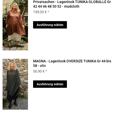
Privatsachen - Lagenlook TUNIKA GLOBALLE Gr
Die
42 44 46 48 50 52 - mudcloth
199,00
€
Optionen
können
Dieses
Ausführung wählen
auf
Produkt
der
weist
Produktseite
mehrere
gewählt
Varianten
werden
auf.
MAGNA - Lagenlook OVERSIZE TUNIKA Gr 44 bis
Die
58 - oliv
56,90
€
Optionen
können
Dieses
Ausführung wählen
auf
Produkt
der
weist
Produktseite
mehrere
gewählt
Varianten
werden