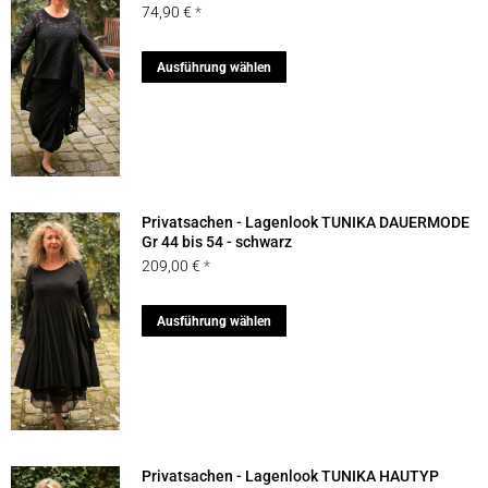
74,90
€
Dieses
Ausführung wählen
Produkt
weist
mehrere
Varianten
auf.
Privatsachen - Lagenlook TUNIKA DAUERMODE
Die
Gr 44 bis 54 - schwarz
209,00
€
Optionen
können
Dieses
Ausführung wählen
auf
Produkt
der
weist
Produktseite
mehrere
gewählt
Varianten
werden
auf.
Privatsachen - Lagenlook TUNIKA HAUTYP