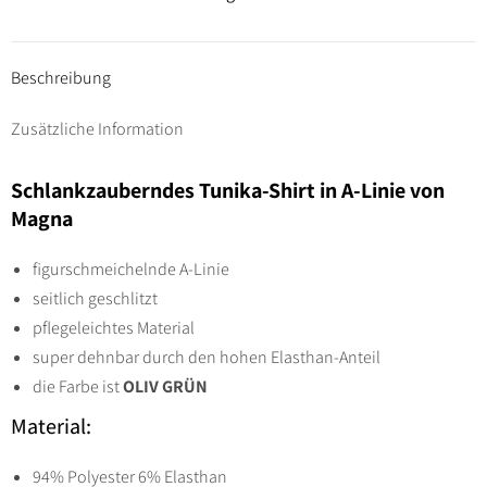
TUNIKA
SHIRT
Gr
Beschreibung
44
Zusätzliche Information
bis
58
Schlankzauberndes Tunika-Shirt in A-Linie von
-
Magna
oliv
grün
figurschmeichelnde A-Linie
Menge
seitlich geschlitzt
pflegeleichtes Material
super dehnbar durch den hohen Elasthan-Anteil
die Farbe ist
OLIV GRÜN
Material:
94% Polyester 6% Elasthan