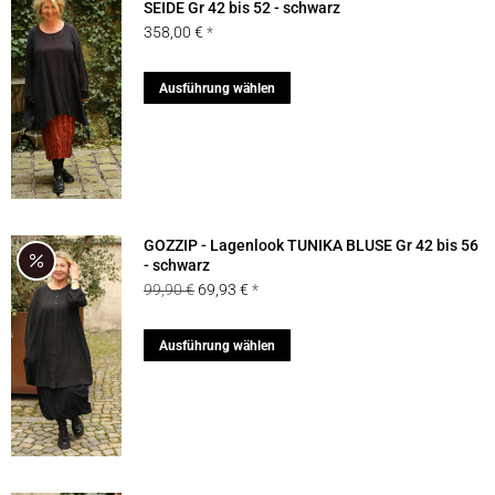
Die
SEIDE Gr 42 bis 52 - schwarz
358,00
€
Optionen
können
Dieses
Ausführung wählen
auf
Produkt
der
weist
Produktseite
mehrere
gewählt
Varianten
werden
auf.
GOZZIP - Lagenlook TUNIKA BLUSE Gr 42 bis 56
Die
- schwarz
Ursprünglicher
Aktueller
99,90
€
69,93
€
Optionen
Preis
Preis
können
war:
ist:
Dieses
Ausführung wählen
auf
99,90 €
69,93 €.
Produkt
der
weist
Produktseite
mehrere
gewählt
Varianten
werden
auf.