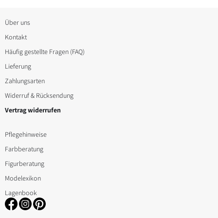
auf.
Die
Über uns
Optionen
Kontakt
können
Häufig gestellte Fragen (FAQ)
auf
Lieferung
der
Zahlungsarten
Produktseite
Widerruf & Rücksendung
gewählt
Vertrag widerrufen
werden
Pflegehinweise
Farbberatung
Figurberatung
Modelexikon
Lagenbook