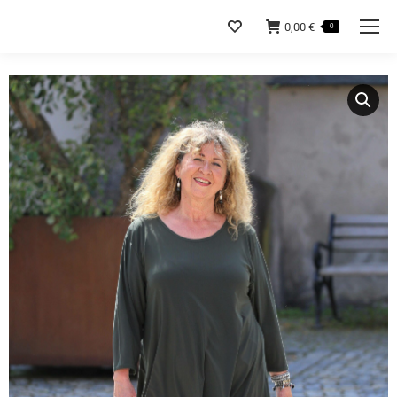
0,00
€
0