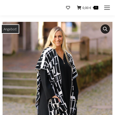
0,00
€
0
Angebot!