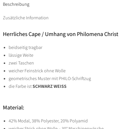
/
Beschreibung
UMHANG
Zusätzliche Information
Gr.
44
Herrliches Cape / Umhang von Philomena Christ
bis
54
beidseitig tragbar
-
lässige Weite
schwarz
zwei Taschen
weiß
weicher Feinstrick ohne Wolle
Menge
geometrisches Muster mit PHILO-Schriftzug
die Farbe ist
SCHWARZ WEISS
Material:
42% Modal, 38% Polyester, 20% Polyamid
weicher Strick ohne Wolle – 30° Maschinenwäsche