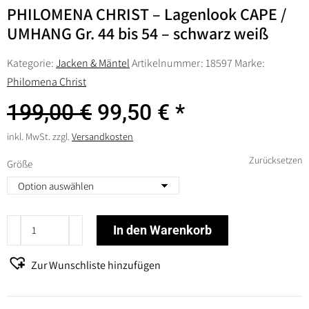
PHILOMENA CHRIST – Lagenlook CAPE /
UMHANG Gr. 44 bis 54 – schwarz weiß
Kategorie:
Jacken & Mäntel
Artikelnummer:
18597
Marke:
Philomena Christ
Ursprünglicher
Aktueller
199,00
€
99,50
€
Preis
Preis
war:
ist:
inkl. MwSt.
zzgl.
Versandkosten
199,00 €
99,50 €.
Zurücksetzen
Größe
PHILOMENA
In den Warenkorb
CHRIST
-
Zur Wunschliste hinzufügen
Lagenlook
CAPE