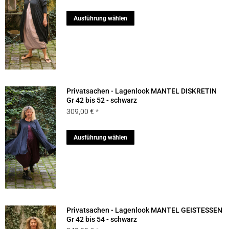
können
Dieses
Ausführung wählen
auf
Produkt
der
weist
Produktseite
mehrere
gewählt
Varianten
werden
auf.
Privatsachen - Lagenlook MANTEL DISKRETIN
Die
Gr 42 bis 52 - schwarz
309,00
€
Optionen
können
Dieses
Ausführung wählen
auf
Produkt
der
weist
Produktseite
mehrere
gewählt
Varianten
werden
auf.
Privatsachen - Lagenlook MANTEL GEISTESSEN
Die
Gr 42 bis 54 - schwarz