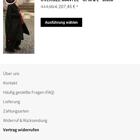
Ursprünglicher
Aktueller
414,90
€
207,45
€
Optionen
Preis
Preis
können
war:
ist:
Dieses
Ausführung wählen
auf
414,90 €
207,45 €.
Produkt
der
weist
Produktseite
mehrere
gewählt
Varianten
werden
auf.
Die
Über uns
Optionen
Kontakt
können
Häufig gestellte Fragen (FAQ)
auf
Lieferung
der
Zahlungsarten
Produktseite
Widerruf & Rücksendung
gewählt
Vertrag widerrufen
werden