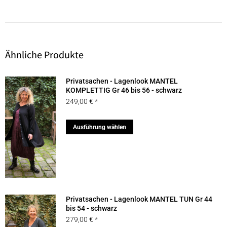
Ähnliche Produkte
Privatsachen - Lagenlook MANTEL
KOMPLETTIG Gr 46 bis 56 - schwarz
249,00
€
Dieses
Ausführung wählen
Produkt
weist
mehrere
Varianten
auf.
Privatsachen - Lagenlook MANTEL TUN Gr 44
Die
bis 54 - schwarz
279,00
€
Optionen