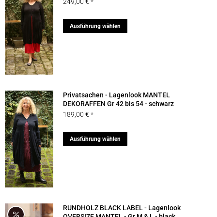
249,00
€
Optionen
können
Dieses
Ausführung wählen
auf
Produkt
der
weist
Produktseite
mehrere
gewählt
Varianten
werden
auf.
Privatsachen - Lagenlook MANTEL
Die
DEKORAFFEN Gr 42 bis 54 - schwarz
189,00
€
Optionen
können
Dieses
Ausführung wählen
auf
Produkt
der
weist
Produktseite
mehrere
gewählt
Varianten
werden
auf.
RUNDHOLZ BLACK LABEL - Lagenlook
Die
OVERSIZE MANTEL - Gr M & L - black