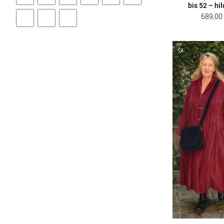
bis 52 – hi
689,0