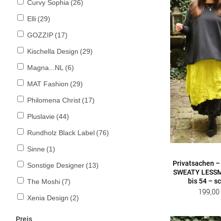
Curvy Sophia
(26)
Elli
(29)
GOZZIP
(17)
Kischella Design
(29)
Magna...NL
(6)
MAT Fashion
(29)
Philomena Christ
(17)
Pluslavie
(44)
Rundholz Black Label
(76)
Sinne
(1)
Privatsachen –
Sonstige Designer
(13)
SWEATY LESSM
bis 54 – s
The Moshi
(7)
199,0
Xenia Design
(2)
Preis