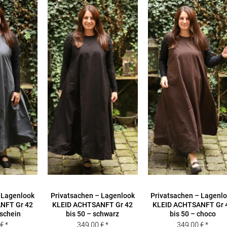
 Lagenlook
Privatsachen – Lagenlook
Privatsachen – Lagenl
NFT Gr 42
KLEID ACHTSANFT Gr 42
KLEID ACHTSANFT Gr 
nschein
bis 50 – schwarz
bis 50 – choco
0
€
349,00
€
349,00
€