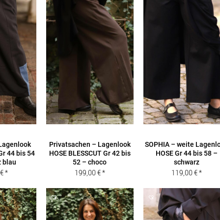
Lagenlook
Privatsachen – Lagenlook
SOPHIA – weite Lagenl
 44 bis 54
HOSE BLESSCUT Gr 42 bis
HOSE Gr 44 bis 58 –
 blau
52 – choco
schwarz
0
€
199,00
€
119,00
€