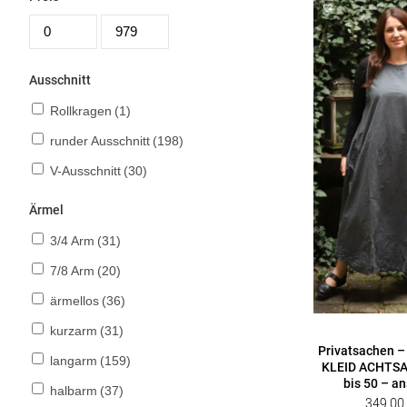
Ausschnitt
Rollkragen
(1)
runder Ausschnitt
(198)
V-Ausschnitt
(30)
Ärmel
3/4 Arm
(31)
7/8 Arm
(20)
ärmellos
(36)
kurzarm
(31)
Privatsachen –
langarm
(159)
KLEID ACHTSA
bis 50 – a
halbarm
(37)
349,0