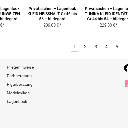
 Lagenlook
Privatsachen – Lagenlook
Privatsachen – Lagenl
 UNWEIZEN
KLEID HEISSHALT Gr 46 bis
TUNIKA KLEID IDENTÄ
 hildegard
56 – hildegard
Gr 44 bis 54 – hildega
0
€
239,00
€
229,00
€
1
2
3
4
5
Pflegehinweise
Farbberatung
Figurberatung
Modelexikon
Lagenbook