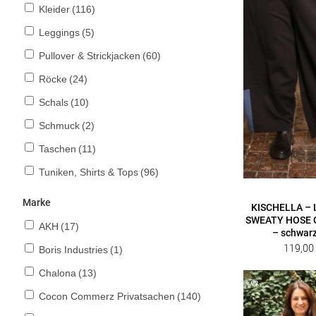
Kleider
(116)
Leggings
(5)
Pullover & Strickjacken
(60)
Röcke
(24)
Schals
(10)
Schmuck
(2)
Taschen
(11)
Tuniken, Shirts & Tops
(96)
Marke
KISCHELLA – 
SWEATY HOSE Gr
AKH
(17)
– schwarz
119,0
Boris Industries
(1)
Chalona
(13)
Cocon Commerz Privatsachen
(140)