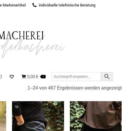
te Markenartikel
individuelle telefonische Beratung
O
0,00
€
0
Nac
1–24 von 467 Ergebnissen werden angezeigt
Aktua
sorti