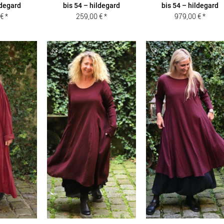
ldegard
bis 54 – hildegard
bis 54 – hildegard
0
€
259,00
€
979,00
€