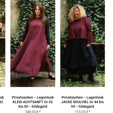
ook
Privatsachen – Lagenlook
Privatsachen – Lagenlook
42
KLEID ACHTSANFT Gr 42
JACKE SOULVIEL Gr 44 bis
bis 50 – hildegard
54 – hildegard
349,00
€
219,00
€