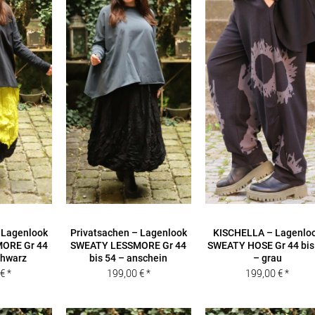
 Lagenlook
Privatsachen – Lagenlook
KISCHELLA – Lagenlo
ORE Gr 44
SWEATY LESSMORE Gr 44
SWEATY HOSE Gr 44 bis
chwarz
bis 54 – anschein
– grau
0
€
199,00
€
199,00
€