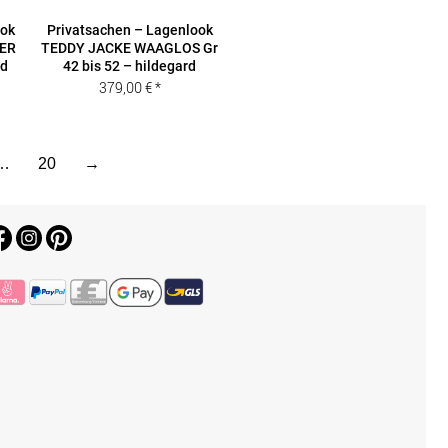
ook
Privatsachen – Lagenlook
TER
TEDDY JACKE WAAGLOS Gr
rd
42 bis 52 – hildegard
379,00
€
…
20
→