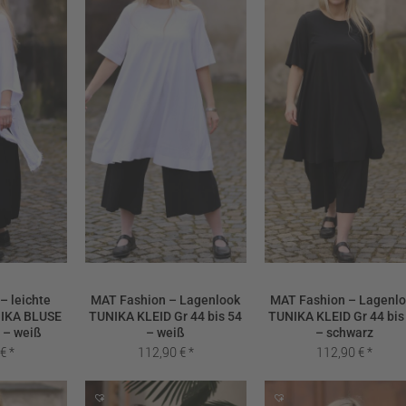
– leichte
MAT Fashion – Lagenlook
MAT Fashion – Lagenl
NIKA BLUSE
TUNIKA KLEID Gr 44 bis 54
TUNIKA KLEID Gr 44 bis
4 – weiß
– weiß
– schwarz
0
€
112,90
€
112,90
€