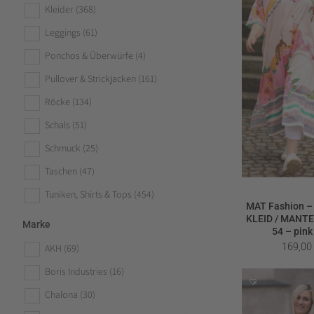
Kleider
(368)
Leggings
(61)
Ponchos & Überwürfe
(4)
Pullover & Strickjacken
(161)
Röcke
(134)
Schals
(51)
Schmuck
(25)
Taschen
(47)
Tuniken, Shirts & Tops
(454)
MAT Fashion –
KLEID / MANTEL
Marke
54 – pink
169,0
AKH
(69)
Boris Industries
(16)
Chalona
(30)