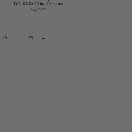
–
TUNIKA Gr 42 bis 54 – pink
84,90
€
29
…
75
→