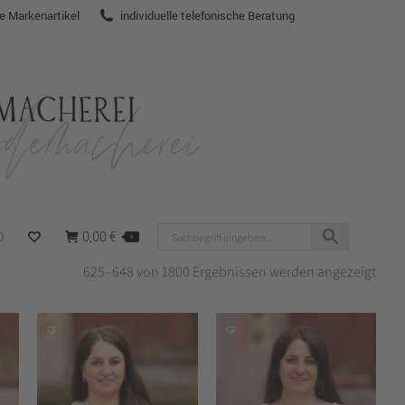
te Markenartikel
individuelle telefonische Beratung
0,00
€
O
0
Nac
625–648 von 1800 Ergebnissen werden angezeigt
Aktua
sorti