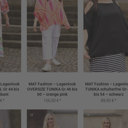
 Lagenlook
MAT Fashion – Lagenlook
MAT Fashion – Lagenl
 Gr 44 bis
OVERSIZE TUNIKA Gr 46 bis
TUNIKA schulterfrei Gr
 bunt
60 – orange pink
bis 54 – schwarz
0
€
106,90
€
89,90
€