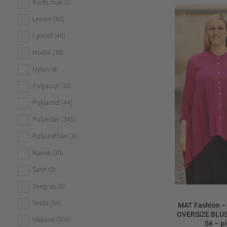
Kautschuk
(1)
Leinen
(42)
Lyocell
(45)
Modal
(38)
Nylon
(8)
Polyacryl
(39)
Polyamid
(44)
Polyester
(345)
Polyurethan
(3)
Ramie
(30)
Satin
(2)
Seegras
(3)
Seide
(54)
MAT Fashion –
OVERSIZE BLUSE
Viskose
(500)
56 – p