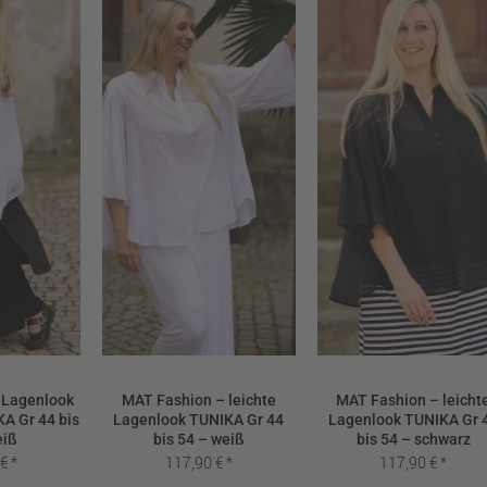
 Lagenlook
MAT Fashion – leichte
MAT Fashion – leicht
A Gr 44 bis
Lagenlook TUNIKA Gr 44
Lagenlook TUNIKA Gr 
eiß
bis 54 – weiß
bis 54 – schwarz
0
€
117,90
€
117,90
€