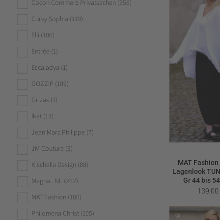
Cocon Commerz Privatsachen
(356)
Curvy Sophia
(119)
Elli
(100)
Entrée
(1)
Escaladya
(1)
GOZZIP
(109)
Grizas
(1)
Ikat
(13)
Jean Marc Philippe
(7)
JM Couture
(3)
MAT Fashion 
Kischella Design
(88)
Lagenlook TU
Magna...NL
(262)
Gr 44 bis 5
139,0
MAT Fashion
(180)
Philomena Christ
(105)