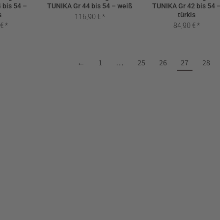
 bis 54 –
TUNIKA Gr 44 bis 54 – weiß
TUNIKA Gr 42 bis 54 
s
türkis
116,90
€
0
€
84,90
€
←
1
…
25
26
27
28