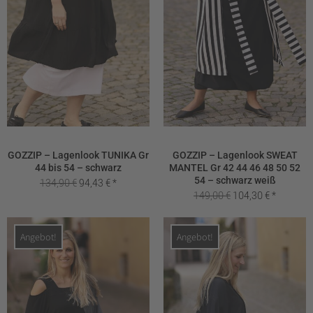
GOZZIP – Lagenlook TUNIKA Gr
GOZZIP – Lagenlook SWEAT
44 bis 54 – schwarz
MANTEL Gr 42 44 46 48 50 52
54 – schwarz weiß
Ursprünglicher
Aktueller
134,90
€
94,43
€
Ursprünglicher
Aktueller
149,00
€
104,30
€
Preis
Preis
Preis
Preis
war:
ist:
war:
ist:
134,90 €
94,43 €.
Angebot!
Angebot!
149,00 €
104,30 €.