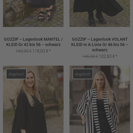
GOZZIP – Lagenlook MANTEL /
GOZZIP – Lagenlook VOLANT
KLEID Gr 42 bis 56 – schwarz
KLEID in A-Linie Gr 46 bis 56 –
schwarz
Ursprünglicher
Aktueller
169,90
€
118,93
€
Ursprünglicher
Aktueller
146,90
€
102,83
€
Preis
Preis
Preis
Preis
war:
ist:
war:
ist:
169,90 €
118,93 €.
Angebot!
Angebot!
146,90 €
102,83 €.