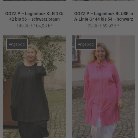
GOZZIP – Lagenlook KLEID Gr
GOZZIP – Lagenlook BLUSE in
42 bis 56 – schwarz braun
A-Linie Gr 44 bis 54 – schwarz
Ursprünglicher
Aktueller
Ursprünglicher
Aktueller
149,90
€
104,93
€
99,90
€
69,93
€
Preis
Preis
Preis
Preis
war:
ist:
war:
ist:
Angebot!
Angebot!
149,90 €
104,93 €.
99,90 €
69,93 €.