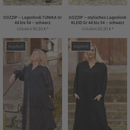
GOZZIP – Lagenlook TUNIKA Gr
GOZZIP – stylisches Lagenlook
44 bis 54 – schwarz
KLEID Gr 44 bis 54 – schwarz
Ursprünglicher
Aktueller
Ursprünglicher
Aktueller
129,90
€
90,93
€
119,00
€
83,30
€
Preis
Preis
Preis
Preis
war:
ist:
war:
ist:
Angebot!
Angebot!
129,90 €
90,93 €.
119,00 €
83,30 €.