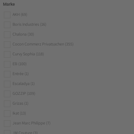
Marke
AKH
(69)
Boris Industries
(16)
Chalona
(30)
Cocon Commerz Privatsachen
(355)
Curvy Sophia
(118)
Elli
(100)
Entrée
(1)
Escaladya
(1)
GOZZIP
(109)
Grizas
(1)
Ikat
(13)
Jean Marc Philippe
(7)
JM Couture
(3)