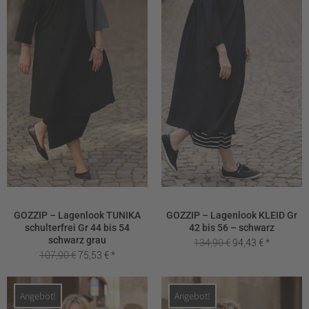
GOZZIP – Lagenlook TUNIKA
GOZZIP – Lagenlook KLEID Gr
schulterfrei Gr 44 bis 54
42 bis 56 – schwarz
schwarz grau
Ursprünglicher
Aktueller
134,90
€
94,43
€
Ursprünglicher
Aktueller
107,90
€
75,53
€
Preis
Preis
Preis
Preis
war:
ist:
war:
ist:
134,90 €
94,43 €.
Angebot!
Angebot!
107,90 €
75,53 €.