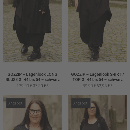
GOZZIP – Lagenlook LONG
GOZZIP – Lagenlook SHIRT /
BLUSE Gr 44 bis 54 – schwarz
TOP Gr 44 bis 54 – schwarz
Ursprünglicher
Aktueller
Ursprünglicher
Aktueller
139,00
€
97,30
€
89,90
€
62,93
€
Preis
Preis
Preis
Preis
war:
ist:
war:
ist:
Angebot!
Angebot!
139,00 €
97,30 €.
89,90 €
62,93 €.