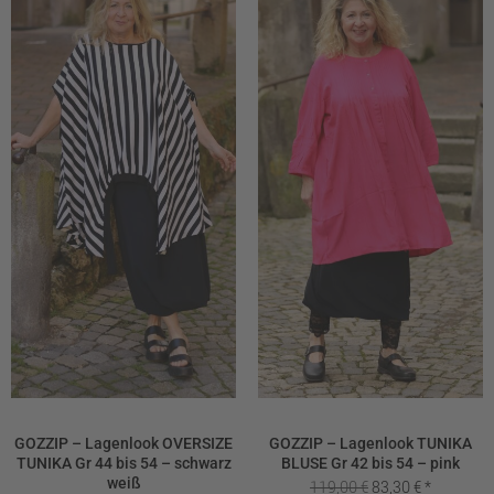
GOZZIP – Lagenlook OVERSIZE
GOZZIP – Lagenlook TUNIKA
TUNIKA Gr 44 bis 54 – schwarz
BLUSE Gr 42 bis 54 – pink
weiß
Ursprünglicher
Aktueller
119,00
€
83,30
€