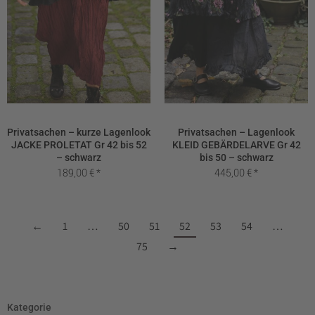
Privatsachen – kurze Lagenlook
Privatsachen – Lagenlook
JACKE PROLETAT Gr 42 bis 52
KLEID GEBÄRDELARVE Gr 42
– schwarz
bis 50 – schwarz
189,00
€
445,00
€
←
1
…
50
51
52
53
54
…
75
→
Kategorie