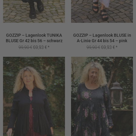
GOZZIP – Lagenlook TUNIKA
GOZZIP – Lagenlook BLUSE in
BLUSE Gr 42 bis 56 – schwarz
A-Linie Gr 44 bis 54 – pink
Ursprünglicher
Aktueller
Ursprünglicher
Aktueller
99,90
€
69,93
€
99,90
€
69,93
€
Preis
Preis
Preis
Preis
war:
ist:
war:
ist:
99,90 €
69,93 €.
99,90 €
69,93 €.