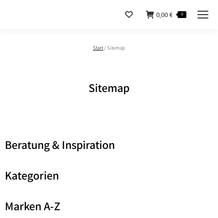
0,00
€
0
Sie befinden sich hier:
Start
/
Sitemap
Sitemap
Beratung & Inspiration
Kategorien
Marken A-Z