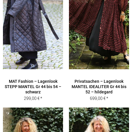
MAT Fashion – Lagenlook
Privatsachen – Lagenlook
STEPP MANTEL Gr 44 bis 54 –
MANTEL IDEALITER Gr 44 bis
schwarz
52 – hildegard
299,00
€
699,00
€