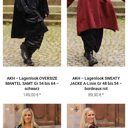
AKH – Lagenlook OVERSIZE
AKH – Lagenlook SWEATY
MANTEL SAMT Gr 54 bis 64 –
JACKE A-Linie Gr 48 bis 54 –
schwarz
bordeaux rot
149,00
€
89,90
€