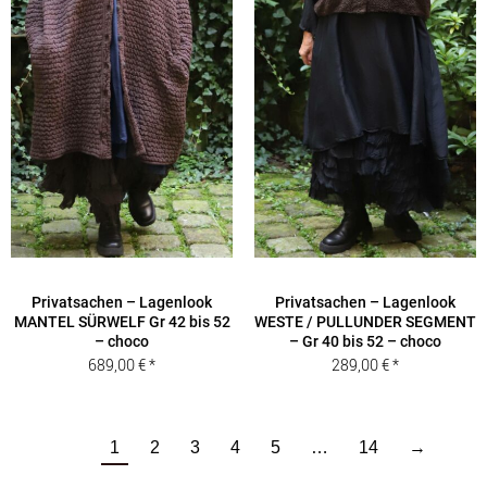
Privatsachen – Lagenlook
Privatsachen – Lagenlook
MANTEL SÜRWELF Gr 42 bis 52
WESTE / PULLUNDER SEGMENT
– choco
– Gr 40 bis 52 – choco
689,00
€
289,00
€
1
2
3
4
5
…
14
→