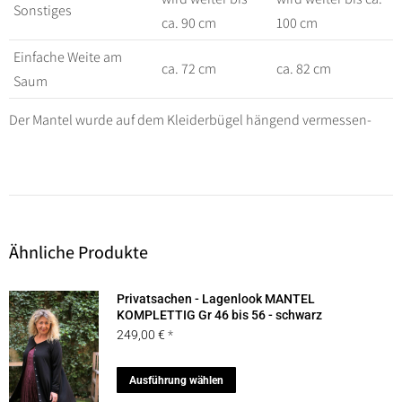
Sonstiges
ca. 90 cm
100 cm
Einfache Weite am
ca. 72 cm
ca. 82 cm
Saum
Der Mantel wurde auf dem Kleiderbügel hängend vermessen-
Ähnliche Produkte
Privatsachen - Lagenlook MANTEL
KOMPLETTIG Gr 46 bis 56 - schwarz
249,00
€
Dieses
Ausführung wählen