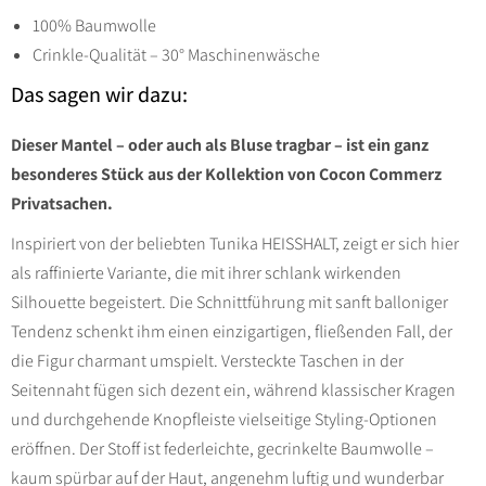
100% Baumwolle
Crinkle-Qualität – 30° Maschinenwäsche
Das sagen wir dazu:
Dieser Mantel – oder auch als Bluse tragbar – ist ein ganz
besonderes Stück aus der Kollektion von Cocon Commerz
Privatsachen.
Inspiriert von der beliebten Tunika HEISSHALT, zeigt er sich hier
als raffinierte Variante, die mit ihrer schlank wirkenden
Silhouette begeistert. Die Schnittführung mit sanft balloniger
Tendenz schenkt ihm einen einzigartigen, fließenden Fall, der
die Figur charmant umspielt. Versteckte Taschen in der
Seitennaht fügen sich dezent ein, während klassischer Kragen
und durchgehende Knopfleiste vielseitige Styling-Optionen
eröffnen. Der Stoff ist federleichte, gecrinkelte Baumwolle –
kaum spürbar auf der Haut, angenehm luftig und wunderbar