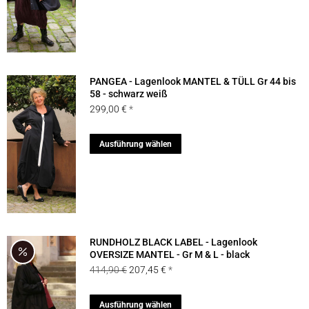
Produkt
weist
mehrere
Varianten
auf.
PANGEA - Lagenlook MANTEL & TÜLL Gr 44 bis
Die
58 - schwarz weiß
299,00
€
Optionen
können
Dieses
Ausführung wählen
auf
Produkt
der
weist
Produktseite
mehrere
gewählt
Varianten
werden
auf.
RUNDHOLZ BLACK LABEL - Lagenlook
Die
OVERSIZE MANTEL - Gr M & L - black
Ursprünglicher
Aktueller
414,90
€
207,45
€
Optionen
Preis
Preis
können
war:
ist:
Dieses
Ausführung wählen