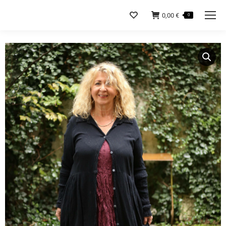
0,00
€
0