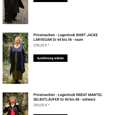
auf
414,90 €
207,45 €.
Produkt
der
weist
Produktseite
mehrere
gewählt
Varianten
werden
auf.
Privatsachen - Lagenlook SHIRT JACKE
Die
LARVEGAN Gr 44 bis 56 - raum
239,00
€
Optionen
können
Dieses
Ausführung wählen
auf
Produkt
der
weist
Produktseite
mehrere
gewählt
Varianten
werden
auf.
Privatsachen - Lagenlook SWEAT MANTEL
Die
SELBSTLÄUFER Gr 40 bis 48 - schwarz
269,00
€
Optionen
können