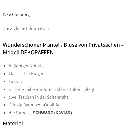
DEKORAFFEN
Gr
Beschreibung
42
Zusätzliche Information
bis
54
Wunderschöner Mantel / Bluse von Privatsachen –
-
Modell DEKORAFFEN
schwarz
Menge
balloniger Schnitt
klassischer Kragen
langarm
in Höhe Taille rundum in kleine Falten gelegt
zwei Taschen in der Seitennaht
Crinkle Baumwoll-Qualität
die Farbe ist
SCHWARZ (KAVIAR)
Material: