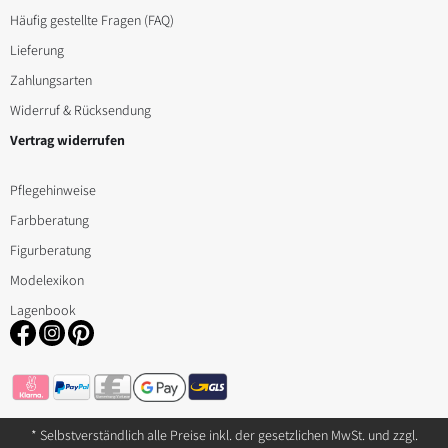
können
Häufig gestellte Fragen (FAQ)
auf
Lieferung
der
Zahlungsarten
Produktseite
Widerruf & Rücksendung
gewählt
Vertrag widerrufen
werden
Pflegehinweise
Farbberatung
Figurberatung
Modelexikon
Lagenbook
* Selbstverständlich alle Preise inkl. der gesetzlichen MwSt. und zzgl.