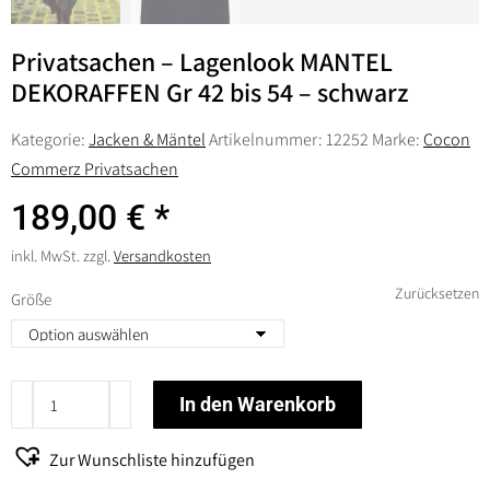
Privatsachen – Lagenlook MANTEL
DEKORAFFEN Gr 42 bis 54 – schwarz
Kategorie:
Jacken & Mäntel
Artikelnummer:
12252
Marke:
Cocon
Commerz Privatsachen
189,00
€
inkl. MwSt.
zzgl.
Versandkosten
Zurücksetzen
Größe
Privatsachen
In den Warenkorb
-
Lagenlook
Zur Wunschliste hinzufügen
MANTEL