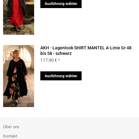
Dieses
Ausführung wählen
auf
Produkt
der
weist
Produktseite
mehrere
gewählt
Varianten
werden
auf.
AKH - Lagenlook SHIRT MANTEL A-Linie Gr 48
Die
bis 58 - schwarz
117,90
€
Optionen
können
Dieses
Ausführung wählen
auf
Produkt
der
weist
Produktseite
mehrere
gewählt
Varianten
werden
auf.
Die
Über uns
Optionen
Kontakt